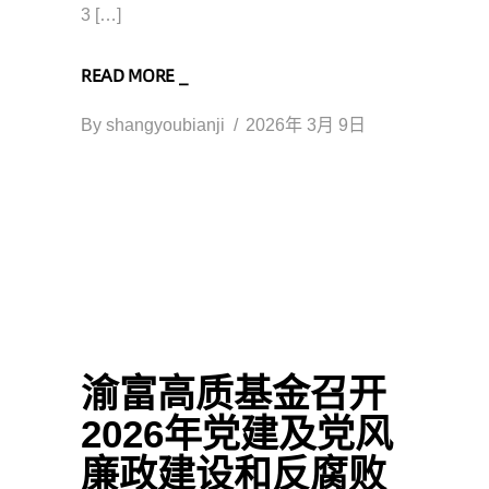
3 […]
READ MORE _
By
shangyoubianji
2026年 3月 9日
渝富高质基金召开
2026年党建及党风
廉政建设和反腐败