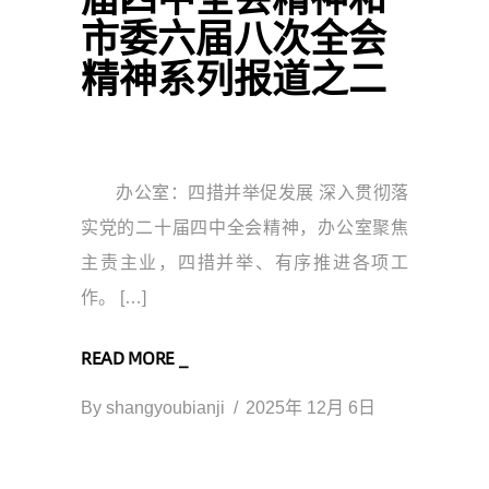
市委六届八次全会
精神系列报道之二
办公室：四措并举促发展 深入贯彻落
实党的二十届四中全会精神，办公室聚焦
主责主业，四措并举、有序推进各项工
作。 […]
READ MORE _
By
shangyoubianji
2025年 12月 6日