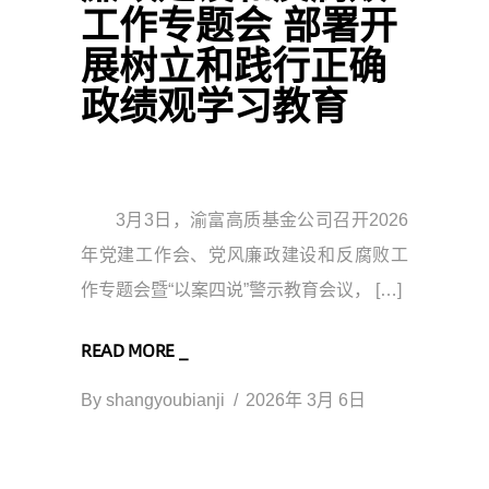
工作专题会 部署开
展树立和践行正确
政绩观学习教育
3月3日，渝富高质基金公司召开2026
年党建工作会、党风廉政建设和反腐败工
作专题会暨“以案四说”警示教育会议， […]
READ MORE _
By
shangyoubianji
2026年 3月 6日