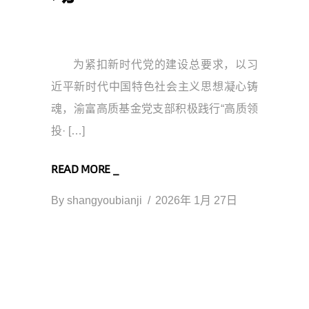
为紧扣新时代党的建设总要求，以习
近平新时代中国特色社会主义思想凝心铸
魂，渝富高质基金党支部积极践行“高质领
投· […]
READ MORE _
By
shangyoubianji
2026年 1月 27日