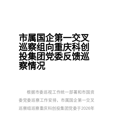
市属国企第一交叉
巡察组向重庆科创
投集团党委反馈巡
察情况
根据市委巡视工作统一部署和市国资
委党委巡察工作安排，市属国企第一交叉
巡察组巡察重庆科创投集团党委于2026年