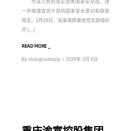
为深入贯彻落实总体国家安全观，进
一步增强党员干部的国家安全意识和保密
观念，2月28日，渝富高质基金党支部组织
开 […]
READ MORE _
By
shangyoubianji
2026年 3月 6日