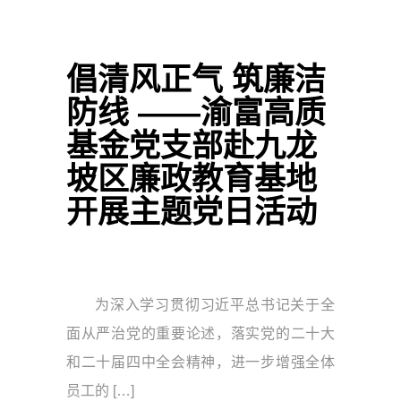
倡清风正气 筑廉洁
防线 ——渝富高质
基金党支部赴九龙
坡区廉政教育基地
开展主题党日活动
为深入学习贯彻习近平总书记关于全
面从严治党的重要论述，落实党的二十大
和二十届四中全会精神，进一步增强全体
员工的 […]