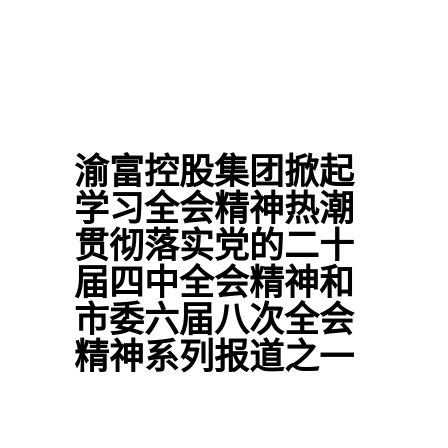
渝富控股集团掀起
学习全会精神热潮
贯彻落实党的二十
届四中全会精神和
市委六届八次全会
精神系列报道之一