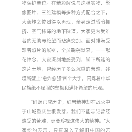
物保护单位。在精彩解说与炮弹实物、影
像图片、三维建模等多种方式配合之下，
大轰炸之惨烈得以再现，亲身走过昏暗拥
挤、空气稀薄的地下隧道，大家更为受难
者的无助与绝望而悲痛交加。面对排满受
难者照片的展壁，全员鞠躬默哀，一一献
花悼念。大家深刻地感受到，脚下所踏的
这片土地，曾经历了多么沉重的苦难，残
垣断壁上“愈炸愈强”四个大字，闪烁着中华
民族绝不屈服的坚韧和满怀希望的乐观。
“硝烟已成历史，红岩精神却在战火中
于山城重庆生根发芽，我们不能忘记曾经
遭受的苦难，更要珍视这伟大的精神。”大
家纷纷表示，只有深入了解旧中国的苦