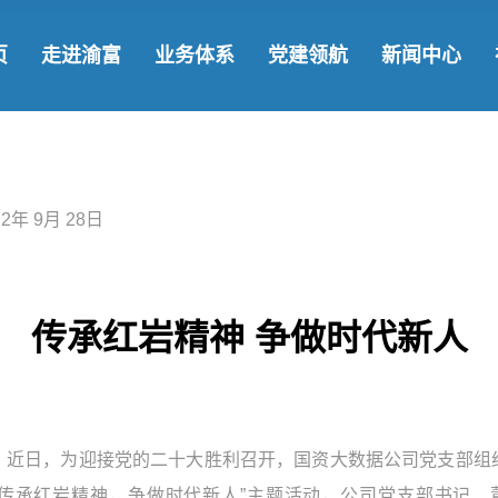
了解渝富
发展战略
国企党建
渝
页
走进渝富
业务体系
党建领航
新闻中心
领导团队
基金集群
学习教育
新
发展历程
参控股企业
社
了解渝富
发展战略
国企党建
渝富要闻
企业文化
战略合作
领导团队
基金集群
学习教育
新闻动态
22年 9月 28日
发展历程
参控股企业
社会责任
企业文化
战略合作
传承红岩精神 争做时代新人
近日，为迎接党的二十大胜利召开，国资大数据公司党支部组
“传承红岩精神，争做时代新人”主题活动，公司党支部书记、