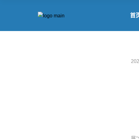
首
20
展