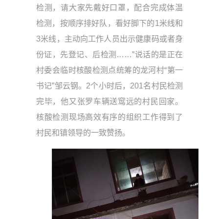
检测，请大家先戴好口罩，配合完成体温
检测，按顺序排好队，看好脚下的1米线和
3米线，主动向工作人员出示健康码或者身
份证，先登记、后检测……”说话的是正在
村委会临时核酸检测点统筹的龙河村“第一
书记”邹云钢。2个小时后，201名村民检测
完毕，他又张罗车辆送窎远的村民回家。
核酸检测现场高效有序的组织工作得到了
村民和镇领导的一致赞扬。