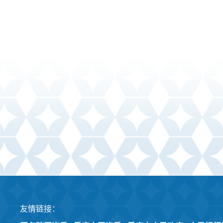
友情链接：