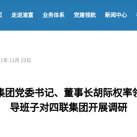
了解渝富
发展战略
国企党建
渝
页
走进渝富
业务体系
党建领航
新闻中心
领导团队
基金集群
学习教育
新
发展历程
参控股企业
社
了解渝富
发展战略
国企党建
渝富要闻
企业文化
战略合作
领导团队
基金集群
学习教育
新闻动态
21年 11月 22日
发展历程
参控股企业
社会责任
企业文化
战略合作
集团党委书记、董事长胡际权率
导班子对四联集团开展调研