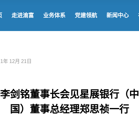
了解渝富
发展战略
国企党建
渝
页
走进渝富
业务体系
党建领航
新闻中心
领导团队
基金集群
学习教育
新
发展历程
参控股企业
社
了解渝富
发展战略
国企党建
渝富要闻
企业文化
战略合作
领导团队
基金集群
学习教育
新闻动态
21年 12月 21日
发展历程
参控股企业
社会责任
企业文化
战略合作
李剑铭董事长会见星展银行（中
国）董事总经理郑思祯一行