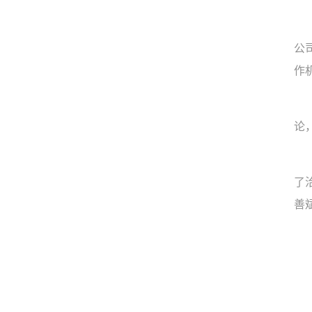
公
作
论
了
善