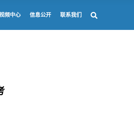
富要闻
公开规定
联系方式
视频中心
信息公开
联系我们
闻动态
公开指南
纵揽英才
会责任
公开目录
合作机会
公开规定
联系方式
公开指南
纵揽英才
公开目录
合作机会
考