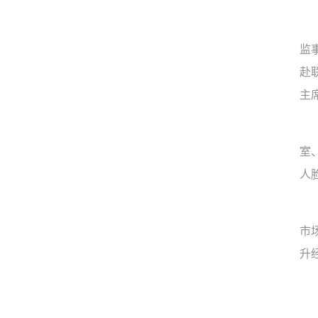
监
赴
主
室
人
市
升