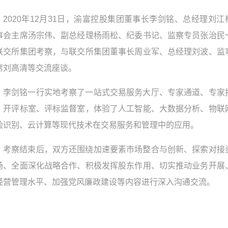
2020年12月31日，渝富控股集团董事长李剑铭、总经理刘江
事会主席汤宗伟、副总经理杨雨松、纪委书记、监察专员张治民
联交所集团考察，与联交所集团董事长周业军、总经理刘波、监
席刘高清等交流座谈。
李剑铭一行实地考察了一站式交易服务大厅、专家通道、专家
、开评标室、评标监督室，体验了人工智能、大数据分析、物联
脸识别、云计算等现代技术在交易服务和管理中的应用。
考察结束后，双方还围绕加速要素市场整合与创新、探索对接
场、全面深化战略合作、积极发挥股东作用、切实推动业务开展
经营管理水平、加强党风廉政建设等内容进行深入沟通交流。