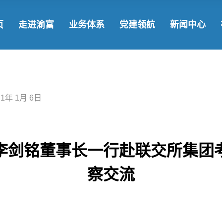
了解渝富
发展战略
国企党建
渝
页
走进渝富
业务体系
党建领航
新闻中心
领导团队
基金集群
学习教育
新
发展历程
参控股企业
社
了解渝富
发展战略
国企党建
渝富要闻
企业文化
战略合作
领导团队
基金集群
学习教育
新闻动态
21年 1月 6日
发展历程
参控股企业
社会责任
企业文化
战略合作
李剑铭董事长一行赴联交所集团
察交流