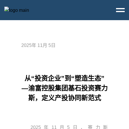
2025年 11月 5日
从“投资企业”到“塑造生态”
—渝富控股集团基石投资赛力
斯，定义产投协同新范式
2025年11月5日，赛力斯