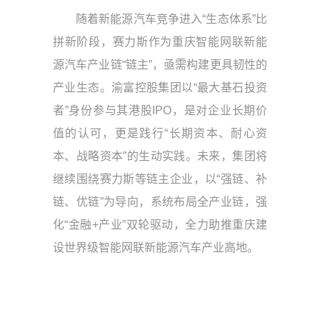
随着新能源汽车竞争进入“生态体系”比
拼新阶段，赛力斯作为重庆智能网联新能
源汽车产业链“链主”，亟需构建更具韧性的
产业生态。渝富控股集团以“最大基石投资
者”身份参与其港股IPO，是对企业长期价
值的认可，更是践行“长期资本、耐心资
本、战略资本”的生动实践。未来，集团将
继续围绕赛力斯等链主企业，以“强链、补
链、优链”为导向，系统布局全产业链，强
化“金融+产业”双轮驱动，全力助推重庆建
设世界级智能网联新能源汽车产业高地。