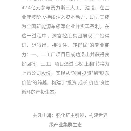
42.4亿元参与赛力斯三大工厂建设，在企
业爬坡阶段持续注入资本动力，助力其成
为全国新能源车领军企业并实现盈利。在
这一过程中，渝富控股集团展现了“投得
进、退得出、接得住、转得优”的专业能
力：一、二工厂项目已成功退出并获得良
好回报；三工厂项目通过股权“上翻”转换为
上市公司股份，实现从“项目投资”到“股东
价值”的跨越，构建了“投资-成长-价值”良性
循环的产投生态。
共赴山海：强化链主引领，构建世界
级产业集群生态