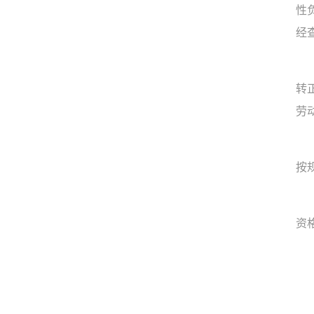
性
经
转
劳
按
资