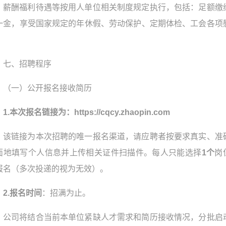
薪酬福利待遇等按用人单位相关制度规定执行，包括：足额缴
一金，享受国家规定的年休假、劳动保护、定期体检、工会各项
。
七、招聘程序
（一）公开报名接收简历
1.本次报名链接为：https://cqcy.zhaopin.com
该链接为本次招聘的唯一报名渠道，请应聘者按要求真实、准
面地填写个人信息并上传相关证件扫描件。每人只能选择
1个
岗
报名（多次投递的视为无效）。
2.报名
时间
：招满为止。
公司将结合当前本单位紧缺人才需求和简历接收情况，分批启