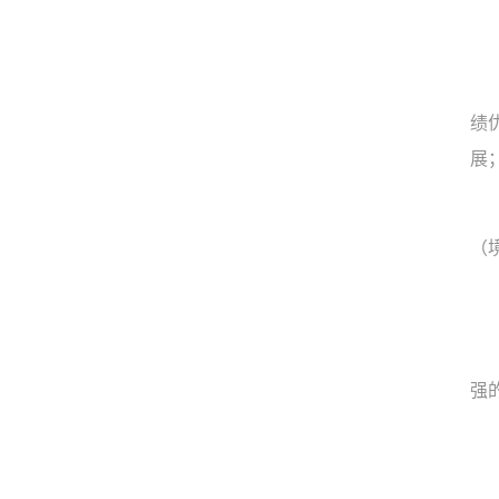
绩
展
（
强