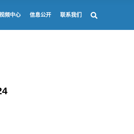
富要闻
公开规定
联系方式
视频中心
信息公开
联系我们
闻动态
公开指南
纵揽英才
会责任
公开目录
合作机会
公开规定
联系方式
公开指南
纵揽英才
公开目录
合作机会
4