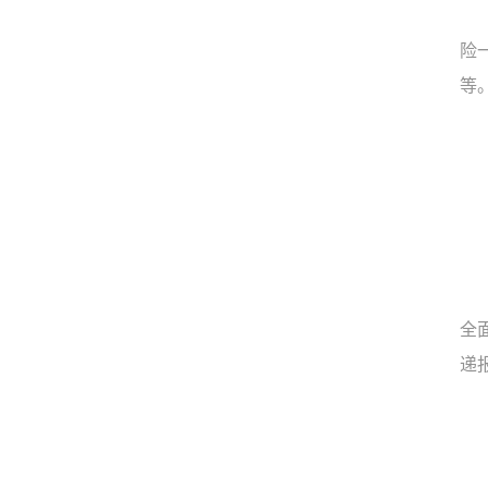
险
等
全
递