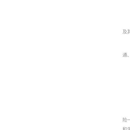
及
通
险
和