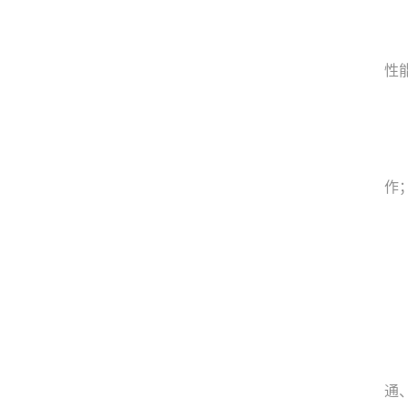
性
作
通