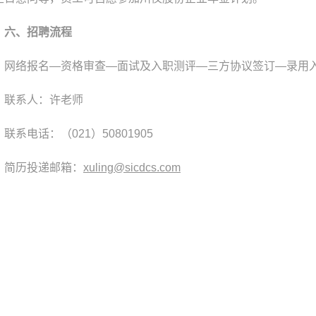
六、招聘流程
网络报名—资格审查—面试及入职测评—三方协议签订—录用
联系人：许老师
联系电话：（021）50801905
简历投递邮箱：
xuling@sicdcs.com