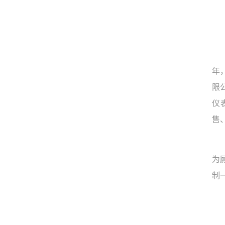
年
限
仪
售
为
制