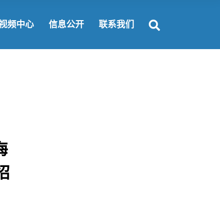
富要闻
公开规定
联系方式
视频中心
信息公开
联系我们
闻动态
公开指南
纵揽英才
会责任
公开目录
合作机会
公开规定
联系方式
公开指南
纵揽英才
公开目录
合作机会
海
招