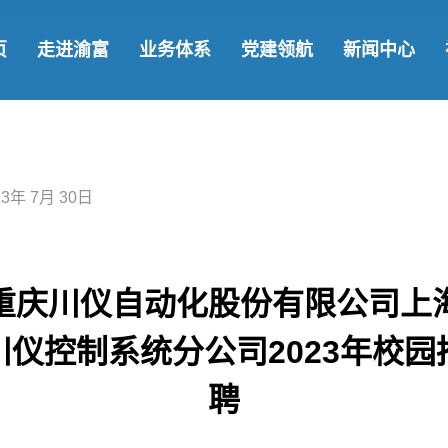
了解渝富
发展战略
国企党建
渝
页
走进渝富
业务体系
党建领航
新闻中心
领导团队
基金集群
学习教育
新
发展历程
参控股企业
社
了解渝富
发展战略
国企党建
渝富要闻
企业文化
战略合作
领导团队
基金集群
学习教育
新闻动态
23年 7月 30日
发展历程
参控股企业
社会责任
企业文化
战略合作
重庆川仪自动化股份有限公司上
川仪控制系统分公司2023年校园
聘