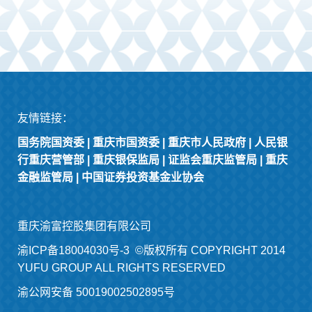
友情链接：
国务院国资委
|
重庆市国资委
|
重庆市人民政府
|
人民银
行重庆营管部
|
重庆银保监局
|
证监会重庆监管局
|
重庆
金融监管局
|
中国证券投资基金业协会
重庆渝富控股集团有限公司
渝ICP备18004030号-3
©版权所有 COPYRIGHT 2014
YUFU GROUP ALL RIGHTS RESERVED
渝公网安备 50019002502895号