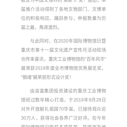
被誉为中国文博界的“奥斯卡”奖！据悉，本
届推介活动得到了各地文物部门、文博单
位的积极响应、踊跃参与，申报数量为历
届之最，角逐激烈。
与此同时，在2020年国际博物馆日暨
重庆市第十一届文化遗产宣传月活动现场
也传来喜讯，重庆工业博物馆的“百年风华”
展荣获2019年度全市博物馆优秀展览奖，
“钢魂”展荣获形式设计奖！
由渝富集团投资建设的重庆工业博物
馆经过数年精心打造，于2019年9月28日
对外开放献礼祖国70华诞，已接待观众近
30万人，获得社会各界广泛好评。在今年