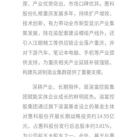
厚、产业优势突出、市场口碑优异。惠科
股份扎根重庆发展多年，持续扩产增效、
技术创新，有力带动全市新型显示产业集
聚发展，除在渝配套建设模组产线外，还
引入汉朗精工等供应链企业落户重庆，并
对下游汽车、笔记本电脑、手机等产业提
供支持，为重庆相关产业延链补链强链、
构建先进制造业集群提供了重要支撑。
深耕产业、长期陪伴，是渝富控股集
团赋能实体企业成长的鲜明底色。渝富控
股集团通过旗下渝富基金设立的基金主体
对惠科股份开展长期战略投资约14.55亿
元，占惠科股份发行后总股本约3.81%，
为公司前五大股东之一。此外，基于与惠