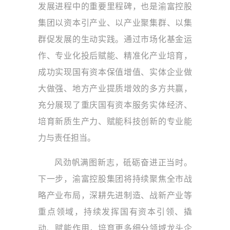
发展进程中的重要里程碑，也是渝富控股
集团以资本引产业、以产业聚集群、以集
群促发展的生动实践。通过市场化基金运
作、专业化投后赋能、精准化产业培育，
成功实现国有资本保值增值、实体企业做
大做强、地方产业提质增效的多方共赢，
充分展现了重庆国有资本服务实体经济、
培育新质生产力、赋能科技创新的专业能
力与责任担当。
风劲帆满图新志，砥砺奋进正当时。
下一步，渝富控股集团将持续聚焦全市战
略产业布局，深耕先进制造、战新产业等
重点领域，持续发挥国有资本引领、撬
动、赋能作用，培育更多细分领域龙头企