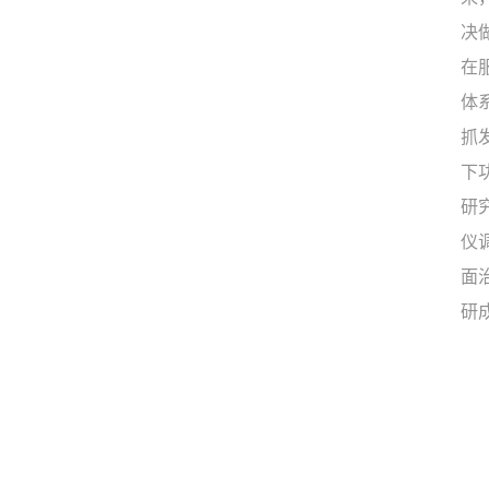
决
在
体
抓
下
研
仪
面
研