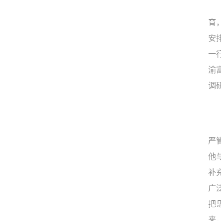
育
安
一
渝
调
严
他
补
广
把
来