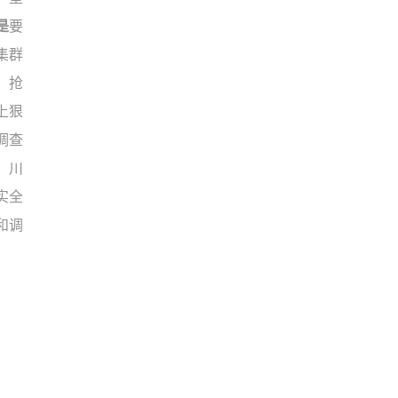
是
要
集群
，抢
上狠
调查
、川
实全
和调
。