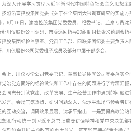
为深入开展学习贯彻习近平新时代中国特色社会主义思想主
，按照渝富控股集团党委《关于在全集团大兴调查研究的实施方
排，6月16日，渝富控股集团党委委员、纪委书记、监察专员沈
行赴川仪股份公司调研，市委巡回指导20组副组长张义德到会指
富控股集团纪检监察室、党群工作部、四联集团纪委主要负责人
研，川仪股份公司党委班子成员及部分中层干部参会。
会上，川仪股份公司党委书记、董事长吴朋就公司党委落实全
管党治党方面好的经验做法和工作中存在的问题进行了专题汇报
与会同志分别就党建、改革发展、生产经营工作中遇到的问题进
充发言。会场气氛热烈，研讨问题深入，沈承平现场与参会者进
泛的互动交流，调研效果显著。沈承平指出：
一是
要提高政治站
思想和行动统一到习近平总书记重要讲话精神和党中央决策部
，深刻领会开展主题教育的重大意义，筑牢坚定拥护“两个确立”