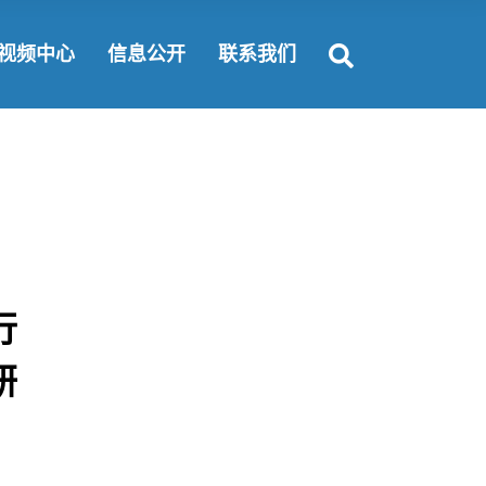
富要闻
公开规定
联系方式
视频中心
信息公开
联系我们
闻动态
公开指南
纵揽英才
会责任
公开目录
合作机会
公开规定
联系方式
公开指南
纵揽英才
公开目录
合作机会
行
研