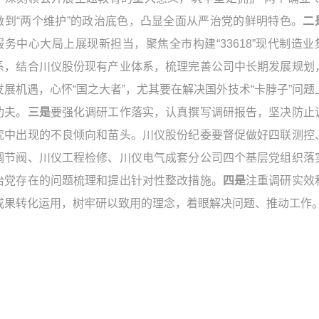
做到“两个维护”的政治底色，凸显全面从严治党的鲜明特色。
二
服务中心大局上展现新担当，聚焦全市构建“33618”现代制造业
系，结合川仪股份现有产业体系，梳理完善公司中长期发展规划
发展机遇，心怀“国之大者”，尤其要在解决国外技术“卡脖子”问题
功夫。
三是
要强化调研工作落实，认真撰写调研报告，坚决防止
究中出现的不良倾向和苗头。川仪股份纪委要督促做好四联测控
调节阀、川仪工程检修、川仪电气成套分公司四个基层党组织落
治党存在的问题梳理和提出针对性整改措施。
四是
注重调研实效
成果转化运用，树牢研以致用的理念，着眼解决问题、推动工作