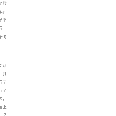
题教
案》
承平
导。
陪同
面从
，其
行了
行了
位，
署上
、坚