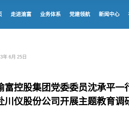
了解渝富
发展战略
国企党建
渝
页
走进渝富
业务体系
党建领航
新闻中心
领导团队
基金集群
学习教育
新
发展历程
参控股企业
社
了解渝富
发展战略
国企党建
渝富要闻
企业文化
战略合作
领导团队
基金集群
学习教育
新闻动态
23年 6月 25日
发展历程
参控股企业
社会责任
企业文化
战略合作
渝富控股集团党委委员沈承平一
赴川仪股份公司开展主题教育调