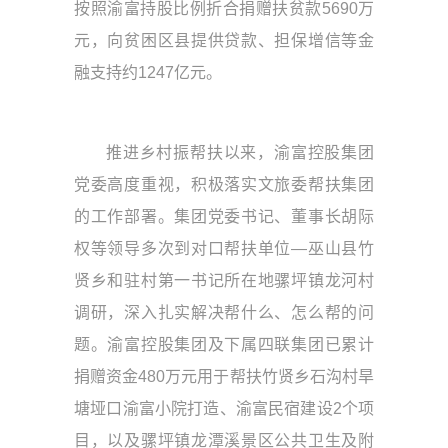
按照渝富持股比例折合捐赠扶贫款5690万
元，向贫困区县提供贷款、担保增信等金
融支持约1247亿元。
推进乡村振帮扶以来，渝富控股集团
党委高度重视，积极落实文旅委帮扶集团
的工作部署。集团党委书记、董事长胡际
权等领导多次到对口帮扶单位—巫山县竹
贤乡和驻村第一书记所在地骡坪镇龙河村
调研，深入扎实解决帮什么、怎么帮的问
题。渝富控股集团及下属四联集团已累计
捐赠资金480万元用于帮扶竹贤乡石沟村旱
塘垭口渝富小院打造、渝富民宿建设2个项
目，以及骡坪镇龙潭溪景区公共卫生及附